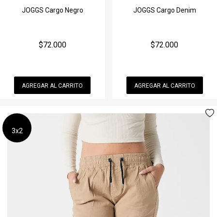
JOGGS Cargo Negro
JOGGS Cargo Denim
$72.000
$72.000
AGREGAR AL CARRITO
AGREGAR AL CARRITO
3x2