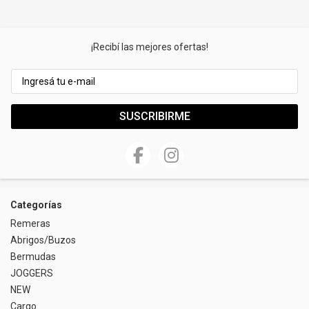
¡Recibí las mejores ofertas!
SUSCRIBIRME
Categorías
Remeras
Abrigos/Buzos
Bermudas
JOGGERS
NEW
Cargo